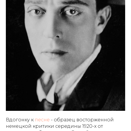
Вдогонку к
песне
- образец восторженной
немецкой критики середины 1920-х от