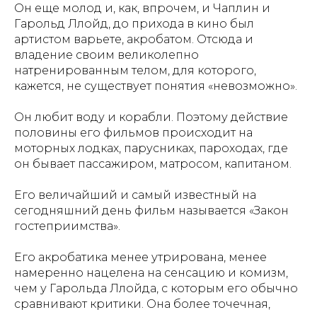
Он еще молод и, как, впрочем, и Чаплин и
Гарольд Ллойд, до прихода в кино был
артистом варьете, акробатом. Отсюда и
владение своим великолепно
натренированным телом, для которого,
кажется, не существует понятия «невозможно».
Он любит воду и корабли. Поэтому действие
половины его фильмов происходит на
моторных лодках, парусниках, пароходах, где
он бывает пассажиром, матросом, капитаном.
Его величайший и самый известный на
сегодняшний день фильм называется «Закон
гостеприимства».
Его акробатика менее утрирована, менее
намеренно нацелена на сенсацию и комизм,
чем у Гарольда Ллойда, с которым его обычно
сравнивают критики. Она более точечная,