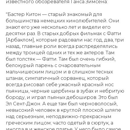
известного обозревателя Ганса Зимсена:
"Бастер Китон — старый знакомый для
большинства немецких кинолюбителей. Они
знают его уже несколько лет и видели его
десятки раз. В старых добрых фильмах с Фатти
[Арбаклом], которые радовали нас год, два, три
назад, главные роли всегда распределялись
между троицей одних и тех же актеров. Там
был толстяк — Фатти. Там был очень гибкий,
белокурый парень с очаровательным
мальчишеским лицом и в слишком тесных
штанах, симпатичный сорванец, который
всегда рисовал себе ужасный красный нос
пьяницы, черные щербины в зубах и небритую
бороду, и играл пьяных дебоширов. Это был
Эл Сент-Джон. А еще там был черноволосый,
невысокий человек в круглой плоской шляпе
над серьезным, неподвижно-прекрасным
греческим лицом; часто одетый в сюртук, а
иногда в и женское платье. У него было самое