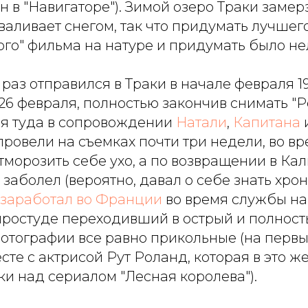
 в "Навигаторе"). Зимой озеро Траки замерз
валивает снегом, так что придумать лучшег
го" фильма на натуре и придумать было не
раз отправился в Траки в начале февраля 19
 26 февраля, полностью закончив снимать "
ся туда в сопровождении
Натали
,
Капитана
и
ровели на съемках почти три недели, во в
тморозить себе ухо, а по возвращении в К
м заболел (вероятно, давал о себе знать хро
заработал во Франции
во время службы на
простуде переходивший в острый и полно
 фотографии все равно прикольные (на первы
сте с актрисой Рут Роланд, которая в это ж
ки над сериалом "Лесная королева").