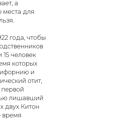
ает, а
о места для
льзя.
22 года, чтобы
Родственников
 15 человек
ремя которых
алифорнию и
нический отит,
 первой
стью лишавший
х двух Китон
е время