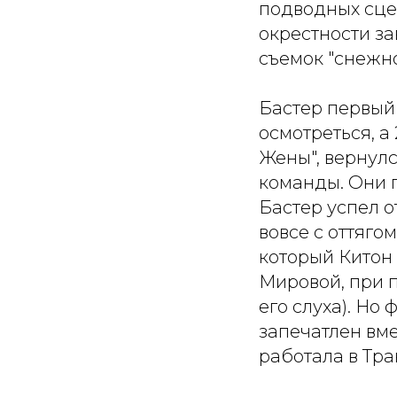
подводных сцен
окрестности за
съемок "снежно
Бастер первый 
осмотреться, а
Жены", вернул
команды. Они п
Бастер успел о
вовсе с оттяго
который Китон
Мировой, при 
его слуха). Но
запечатлен вме
работала в Тра