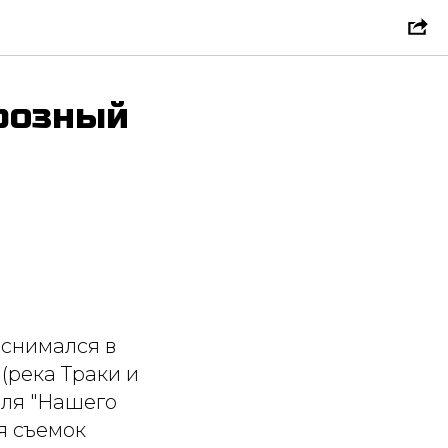
розный
, снимался в
(река Траки и
ля "Нашего
я съемок