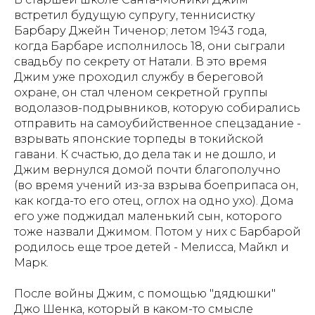
встретил будущую супругу, теннисистку
Барбару Джейн Тиченор; летом 1943 года,
когда Барбаре исполнилось 18, они сыграли
свадьбу по секрету от Натали. В это время
Джим уже проходил службу в береговой
охране, он стал членом секретной группы
водолазов-подрывников, которую собирались
отправить на самоубийственное спецзадание -
взрывать японские торпеды в токийской
гавани. К счастью, до дела так и не дошло, и
Джим вернулся домой почти благополучно
(во время учений из-за взрыва боеприпаса он,
как когда-то его отец, оглох на одно ухо). Дома
его уже поджидал маленький сын, которого
тоже назвали Джимом. Потом у них с Барбарой
родилось еще трое детей - Мелисса, Майкл и
Марк.
После войны Джим, с помощью "дядюшки"
Джо Шенка, который в каком-то смысле