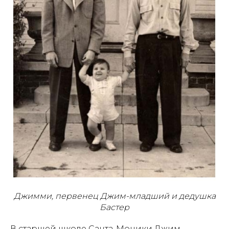
Джимми, первенец Джим-младший и дедушка
Бастер
В старшей школе Санта-Моники Джим