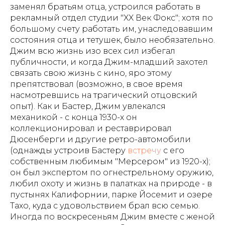
заменял братьям отца, устроился работать в
рекламный отдел студии "XX Век Фокс"; хотя по
большому счету работать им, унаследовавшим
состояния отца и тетушек, было необязательно.
Джим всю жизнь изо всех сил избегал
публичности, и когда Джим-младший захотел
связать свою жизнь с кино, яро этому
препятствовал (возможно, в свое время
насмотревшись на трагический отцовский
опыт). Как и Бастер, Джим увлекался
механикой - с конца 1930-х он
коллекционировал и реставрировал
Дюсенберги и другие ретро-автомобили
(однажды устроив Бастеру
встречу
с его
собственным любимым "Мерсером" из 1920-х);
он был экспертом по огнестрельному оружию,
любил охоту и жизнь в палатках на природе - в
пустынях Калифорнии, парке Йосемит и озере
Тахо, куда с удовольствием брал всю семью.
Иногда по воскресеньям Джим вместе с женой