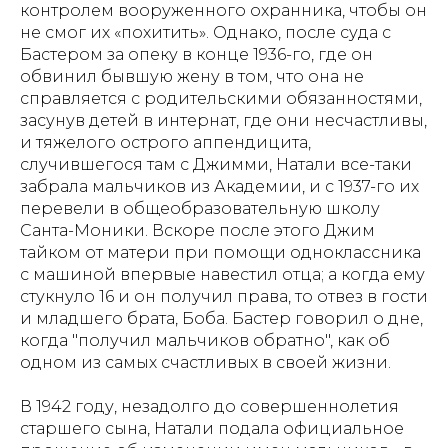
контролем вооруженного охранника, чтобы он
не смог их «похитить». Однако, после суда с
Бастером за опеку в конце 1936-го, где он
обвинил бывшую жену в том, что она не
справляется с родительскими обязанностями,
засунув детей в интернат, где они несчастливы,
и тяжелого острого аппендицита,
случившегося там с Джимми, Натали все-таки
забрала мальчиков из Академии, и с 1937-го их
перевели в общеобразовательную школу
Санта-Моники. Вскоре после этого Джим
тайком от матери при помощи одноклассника
с машиной впервые навестил отца; а когда ему
стукнуло 16 и он получил права, то отвез в гости
и младшего брата, Боба. Бастер говорил о дне,
когда "получил мальчиков обратно", как об
одном из самых счастливых в своей жизни.
В 1942 году, незадолго до совершеннолетия
старшего сына, Натали подала официальное