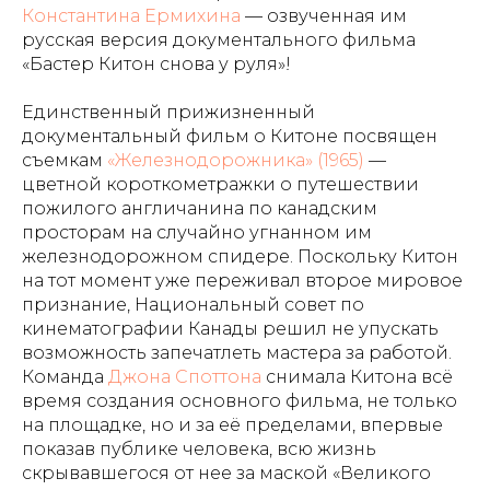
Константина Ермихина
— озвученная им
русская версия документального фильма
«Бастер Китон снова у руля»!
Единственный прижизненный
документальный фильм о Китоне посвящен
съемкам
«Железнодорожника» (1965)
—
цветной короткометражки о путешествии
пожилого англичанина по канадским
просторам на случайно угнанном им
железнодорожном спидере. Поскольку Китон
на тот момент уже переживал второе мировое
признание, Национальный совет по
кинематографии Канады решил не упускать
возможность запечатлеть мастера за работой.
Команда
Джона Споттона
снимала Китона всё
время создания основного фильма, не только
на площадке, но и за её пределами, впервые
показав публике человека, всю жизнь
скрывавшегося от нее за маской «Великого