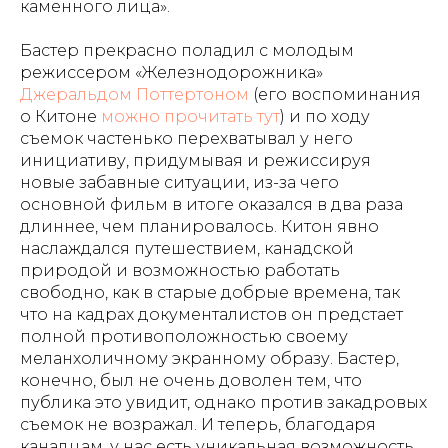
каменного лица».
Бастер прекрасно поладил с молодым
режиссером «Железнодорожника»
Джеральдом Поттертоном
(его воспоминания
о Китоне
можно прочитать тут
) и по ходу
съемок частенько перехватывал у него
инициативу, придумывая и режиссируя
новые забавные ситуации, из-за чего
основной фильм в итоге оказался в два раза
длиннее, чем планировалось. Китон явно
наслаждался путешествием, канадской
природой и возможностью работать
свободно, как в старые добрые времена, так
что на кадрах документалистов он предстает
полной противоположностью своему
меланхоличному экранному образу. Бастер,
конечно, был не очень доволен тем, что
публика это увидит, однако против закадровых
съемок не возражал. И теперь, благодаря
канадцам, у нас есть уникальная возможность