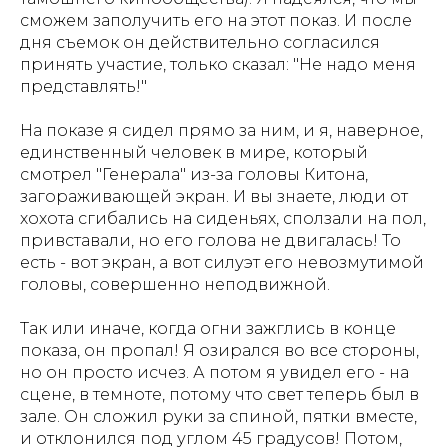
сможем заполучить его на этот показ. И после
дня съемок он действительно согласился
принять участие, только сказал: "Не надо меня
представлять!"
На показе я сидел прямо за ним, и я, наверное,
единственный человек в мире, который
смотрел "Генерала" из-за головы Китона,
загораживающей экран. И вы знаете, люди от
хохота сгибались на сиденьях, сползали на пол,
привставали, но его голова не двигалась! То
есть - вот экран, а вот силуэт его невозмутимой
головы, совершенно неподвижной.
Так или иначе, когда огни зажглись в конце
показа, он пропал! Я озирался во все стороны,
но он просто исчез. А потом я увидел его - на
сцене, в темноте, потому что свет теперь был в
зале. Он сложил руки за спиной, пятки вместе,
и отклонился под углом 45 градусов! Потом,