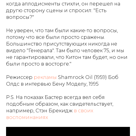
когда аплодисменты стихли, он перешел на
другю сторону сцены и спросил: "Есть
вопросы?"
Не уверен, что там были какие-то вопросы,
потому что все были просто сражены.
Большинство присутствующих никогда не
видело "Генерала". Там было человек 75, и мы
не гарантировали, что Китон там будет, но они
были просто в восторге."
Режиссер
рекламы
Shamrock Oil (1959) Боб
Олдс в интервью Бену Моделу, 1995
P.S. На показах Бастер всегда вел себя
подобным образом, как свидетельствует,
например, Стэн Брекидж
в своих
воспоминаниях