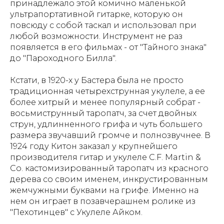
принадлежало этой комично маленькой
ультрапортативной гитарке, которую он
повсюду с собой таскал и использовал при
любой возможности. Инструмент не раз
появляется в его фильмах - от "Тайного знака"
до "Пароходного Билла".
Кстати, в 1920-х у Бастера была не просто
традиционная четырехструнная укулеле, а ее
более хитрый и менее популярный собрат -
восьмиструнный таропатч, за счет двойных
струн, удлинненного грифа и чуть большего
размера звучавший громче и полнозвучнее. В
1924 году Китон заказал у крупнейшего
производителя гитар и укулеле C.F. Martin &
Co. кастомизированный таропатч из красного
дерева со своим именем, инкрустированным
жемчужными буквами на грифе. Именно на
нем он играет в позавчерашнем ролике из
"Пехотинцев" с Укулеле Айком.