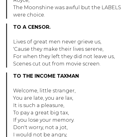
Royce,
The Moonshine was awful but the LABELS
were choice.
TO A CENSOR.
Lives of great men never grieve us,
'Cause they make their lives serene,
For when they left they did not leave us,
Scenes cut out from movie screen.
TO THE INСOME TAXMAN
Welcome, little stranger,
You are late, you are lax,
It is such a pleasure,
To pay a great big tax,
If you lose your memory.
Don't worry, not a jot,
I would not be angry,