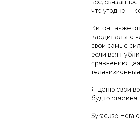
все, связанно
что угодно — с
Китон также от
кардинально ул
свои самые сил
если вся публи
сравнению даж
телевизионные 
Я ценю свои во
будто старина 
Syracuse Herald