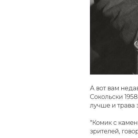
А вот вам нед
Сокольски 1958
лучше и трава 
"Комик с каме
зрителей, гово