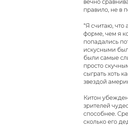
вечно сравнив
правило, не в 
"Я считаю, что
форме, чем я к
попадались по
искусными были
были самые сли
просто скучным
сыграть хоть к
звездой амери
Китон убежден,
зрителей чудес
способнее. Сре
сколько его де