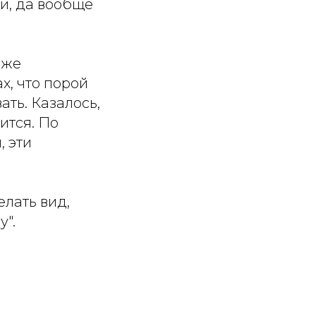
и, да вообще
оже
х, что порой
ть. Казалось,
ится. По
 эти
елать вид,
у".