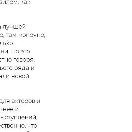
вилем, как
да лучшей
, там, конечно,
лько
ни. Но это
тно говоря,
ьего ряда и
шали новой
для актеров и
ьнее и
выступлений,
ественно, что