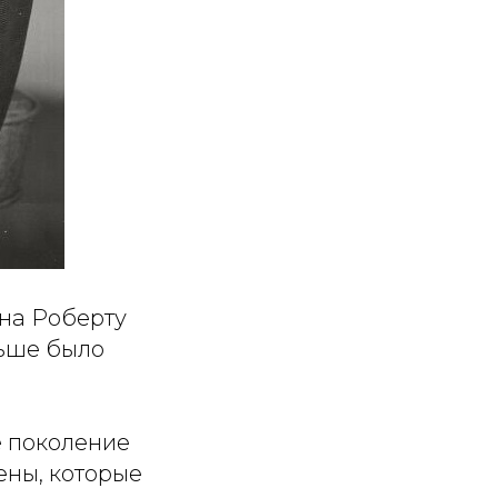
она Роберту
ньше было
е поколение
ены, которые