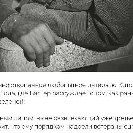
авно откопанное любопытное интервью Кит
 года, где Бастер рассуждает о том, как ра
зеленей:
нным лицом, ныне развлекающий уже треть
рит, что ему порядком надоели ветераны сц