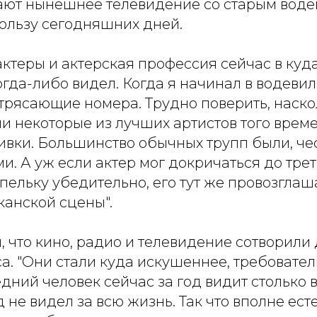
ают нынешнее телевидение со старым воде
пользу сегодняшних дней.
 актеры и актерская профессия сейчас в ку
огда-либо видел. Когда я начинал в водевиле
трясающие номера. Трудно поверить, наско
 некоторые из лучших артистов того време
вки. Большинство обычных трупп были, чес
и. А уж если актер мог докричаться до трет
апельку убедительно, его тут же провозгла
канской сцены".
 что кино, радио и телевидение сотворили 
а. "Они стали куда искушеннее, требовател
дний человек сейчас за год видит столько 
д не видел за всю жизнь. Так что вполне ест