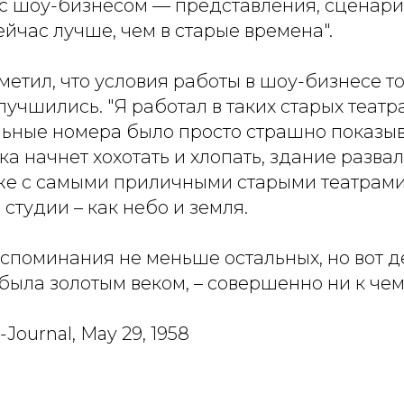
е с шоу-бизнесом — представления, сценари
ейчас лучше, чем в старые времена".
метил, что условия работы в шоу-бизнесе т
учшились. "Я работал в таких старых театра
ьные номера было просто страшно показыва
ка начнет хохотать и хлопать, здание развал
е с самыми приличными старыми театрами,
студии – как небо и земля.
споминания не меньше остальных, но вот д
была золотым веком, – совершенно ни к чем
-Journal, May 29, 1958