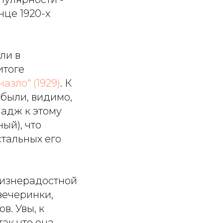
нце 1920-х
ли в
итоге
назло" (1929)
. К
 были, видимо,
адж к этому
ый), что
стальных его
жизнерадостной
вечеринки,
. Увы, к
ак что она