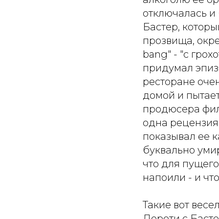
отключалась и 
Бастер, котор
прозвища, окре
bang" - "с грох
придумал эпизо
ресторане очен
домой и пытает
продюсера фил
одна рецензия 
показывал ее к
буквально уми
что для пущег
напоили - и чт
Такие вот вес
Дороти с Басте