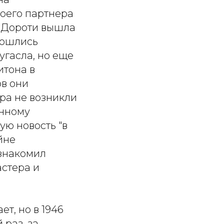
воего партнера
о Дороти вышла
 сошлись
угасла, но еще
итона в
ов они
ера не возникли
енному
ую новость "в
йне
знакомил
астера и
т, но в 1946
 раз, за