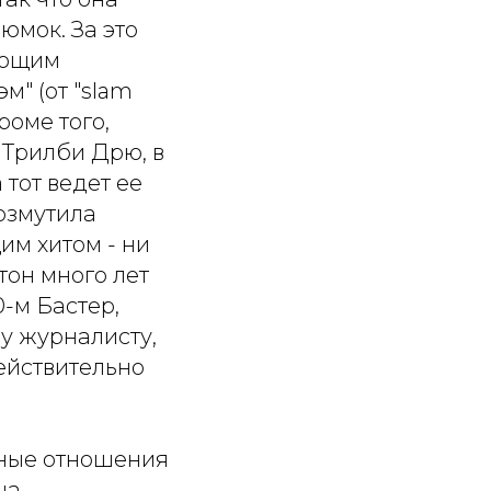
юмок. За это
ающим
м" (от "slam
кроме того,
 Трилби Дрю, в
 тот ведет ее
возмутила
им хитом - ни
тон много лет
0-м Бастер,
у журналисту,
ействительно
тные отношения
на