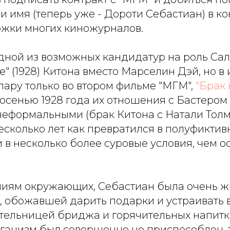
и имя (теперь уже - Дороти Себастиан) в ко
жки многих киножурналов.
дной из возможных кандидатур на роль Сал
" (1928) Китона вместо Марселин Дэй, но в 
пару только во втором фильме "МГМ",
"Брак 
осенью 1928 года их отношения с Бастером
неформальными (брак Китона с Натали Толм
сколько лет как превратился в полуфиктивн
 в несколько более суровые условия, чем о
иям окружающих, Себастиан была очень 
, обожавшей дарить подарки и устраивать 
ельницей бриджа и горячительных напитков
ганизм был совершенно не приспособлен, т