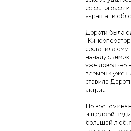
ее фотографии 
украшали обло
Дороти была о
"Кинооператоре
составила ему 
началу съемок 
уже довольно 
времени уже не
ставило Дороти
актрис.
По воспоминан
и щедрой леди
большой любит
алкоголю ее ор