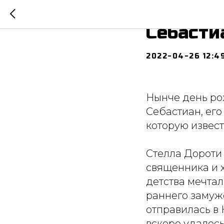
119 лет
Себасти
2022-04-26 12:4
Нынче день ро
Себастиан, ег
которую извест
Стелла Дороти 
священника и 
детства мечтал
раннего замуже
отправилась в 
вскоре удалось