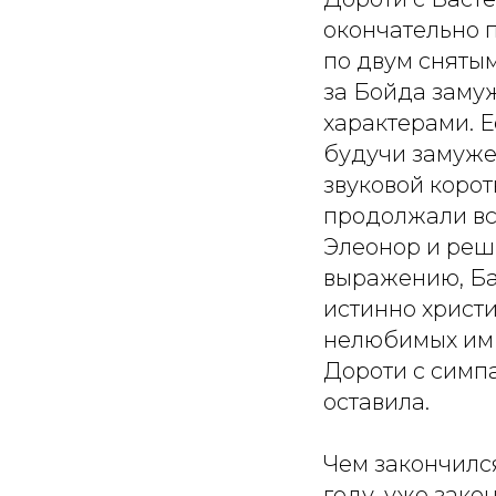
окончательно 
по двум снятым
за Бойда замуж
характерами. Е
будучи замужем
звуковой коро
продолжали вст
Элеонор и реш
выражению, Бас
истинно христи
нелюбимых им 
Дороти с симп
оставила.
Чем закончился
году, уже зако