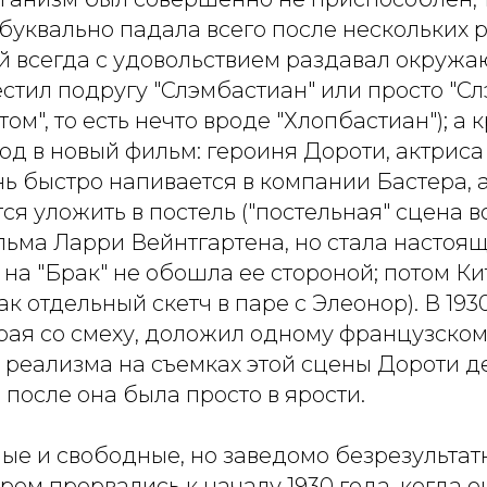
буквально падала всего после нескольких р
ый всегда с удовольствием раздавал окруж
стил подругу "Слэмбастиан" или просто "Слэ
отом", то есть нечто вроде "Хлопбастиан"); а 
д в новый фильм: героиня Дороти, актриса
ь быстро напивается в компании Бастера, а
ся уложить в постель ("постельная" сцена 
ьма Ларри Вейнтгартена, но стала настоящ
на "Брак" не обошла ее стороной; потом Ки
ак отдельный скетч в паре с Элеонор). В 193
рая со смеху, доложил одному французском
о реализма на съемках этой сцены Дороти д
о после она была просто в ярости.
елые и свободные, но заведомо безрезульта
ром прервались к началу 1930 года, когда о