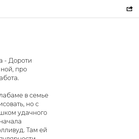
и
 - Дороти
ной, про
абота.
Алабаме в семье
совать, но с
ишком удачного
сначала
олливуд. Там ей
пулярности -