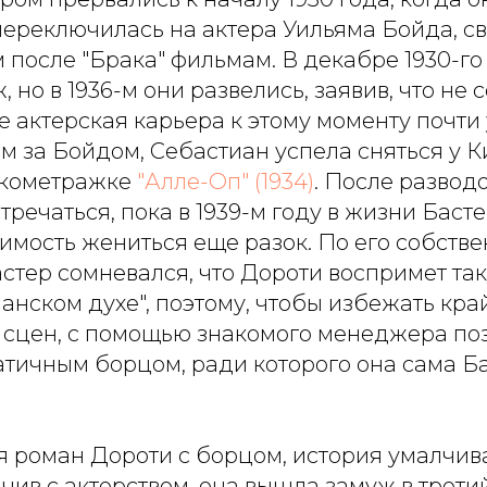
переключилась на актера Уильяма Бойда, с
 после "Брака" фильмам. В декабре 1930-г
, но в 1936-м они развелись, заявив, что не
е актерская карьера к этому моменту почти 
 за Бойдом, Себастиан успела сняться у К
ткометражке
"Алле-Оп" (1934)
. После развод
речаться, пока в 1939-м году в жизни Баст
имость жениться еще разок. По его собств
тер сомневался, что Дороти воспримет так
анском духе", поэтому, чтобы избежать кра
сцен, с помощью знакомого менеджера по
атичным борцом, ради которого она сама Б
 роман Дороти с борцом, история умалчивае
нчив с актерством, она вышла замуж в третий