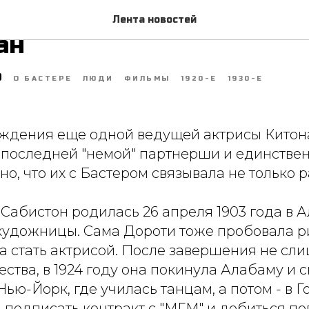
 со дня рождения Дорот
Лента новостей
ан
9
О БАСТЕРЕ
ЛЮДИ
ФИЛЬМЫ
1920-Е
1930-Е
ждения еще одной ведущей актрисы Китона
о последней "немой" партнерши и единствен
но, что их с Бастером связывала не только р
Сабистон родилась 26 апреля 1903 года в 
художницы. Сама Дороти тоже пробовала ри
а стать актрисой. После завершения не сл
ства, в 1924 году она покинула Алабаму и 
Нью-Йорк, где училась танцам, а потом - в Г
 подписать контракт с "МГМ" и добиться по