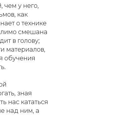
 чем у него,
ьмов, как
нает о технике
делимо смешана
ит в голову;
ти материалов,
я обучения
ь.
ой
гать, зная
ть нас кататься
е над ним, а