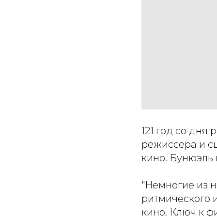
121 год со дн
режиссера и с
кино. Бунюэль 
"Немногие из н
ритмического и
кино. Ключ к ф