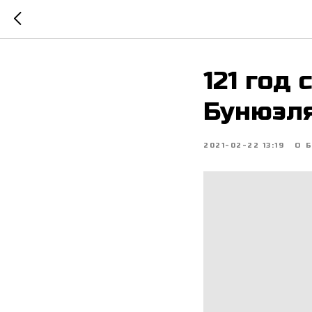
121 год
Бунюэл
2021-02-22 13:19
О 