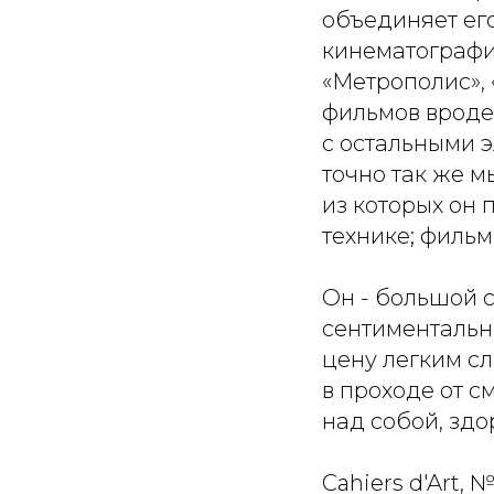
объединяет его
кинематографич
«Метрополис», 
фильмов вроде 
с остальными э
точно так же м
из которых он
технике; фильм
Он - большой 
сентиментально
цену легким сл
в проходе от с
над собой, зд
Cahiers d'Art, №