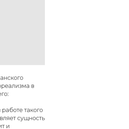
панского
рреализма в
го:
 работе такого
авляет сущность
ит и