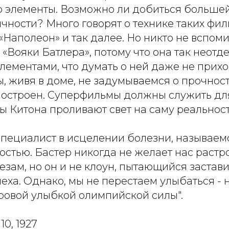
 элементы. Возможно ли добиться большей,
ности? Много говорят о технике таких фил
«Наполеон» и так далее. Но никто не вспоми
«Вояки Батлера», потому что она так неот
лементами, что думать о ней даже не приход
ы, живя в доме, не задумываемся о прочнос
 построен. Суперфильмы должны служить дл
ы Китона проливают свет на саму реальност
специалист в исцелении болезни, называем
стью. Бастер никогда не желает нас растро
езам, но он и не клоун, пытающийся застави
меха. Однако, мы не перестаем улыбаться - н
оровой улыбкой олимпийской силы".
10, 1927