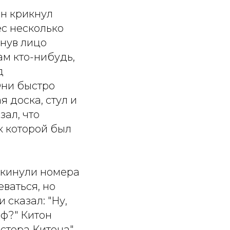
Он крикнул
ес несколько
рнув лицо
ам кто-нибудь,
д
Они быстро
 доска, стул и
зал, что
к которой был
окинули номера
еваться, но
сказал: "Ну,
аф?" Китон
стера Китона".