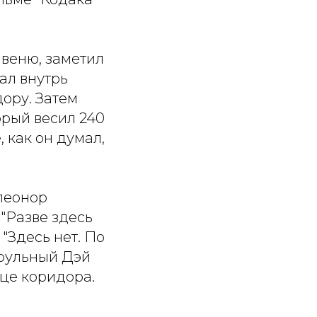
авеню, заметил
ал внутрь
дору. Затем
орый весил 240
 как он думал,
Элеонор
 "Разве здесь
 "Здесь нет. По
атрульный Дэй
це коридора.