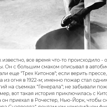
к известно, все время что-то происходило - 
. Он с большим смаком описывал в автоби
ли еще "Трех Китонов"; если верить прессе
а из огня в 1922-м; именно пожар стал одни
ий на съемках "Генерала"; не забывали по
мер, вот такая история приключилась с Ки
да он приехал в Рочестер, Нью-Йорк, чтобы с
ера Снэпвелла", рекламном комедийном фи