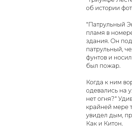
об истории фо
"Патрульный Э
пламя в номере
здания. Он под
патрульный, че
фунтов и носил
был пожар.
Когда к ним во
одевались на у
нет огня?" Уди
крайней мере т
увидел дым, п
Как и Китон.