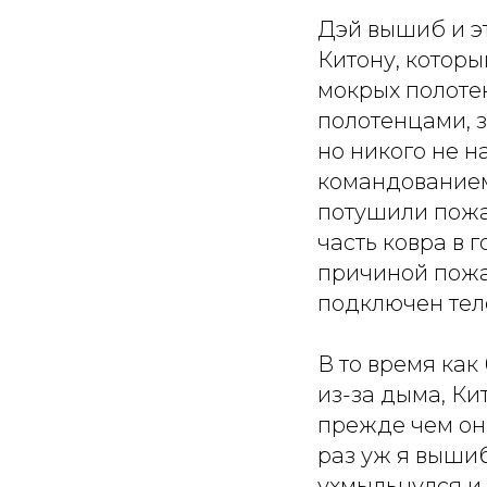
Дэй вышиб и эт
Китону, которы
мокрых полотен
полотенцами, з
но никого не 
командованием
потушили пожар
часть ковра в 
причиной пожар
подключен тел
В то время ка
из-за дыма, Ки
прежде чем они
раз уж я вышиб
ухмыльнулся и 