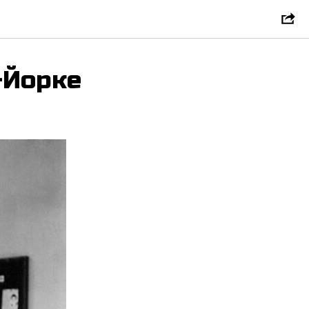
-Йорке