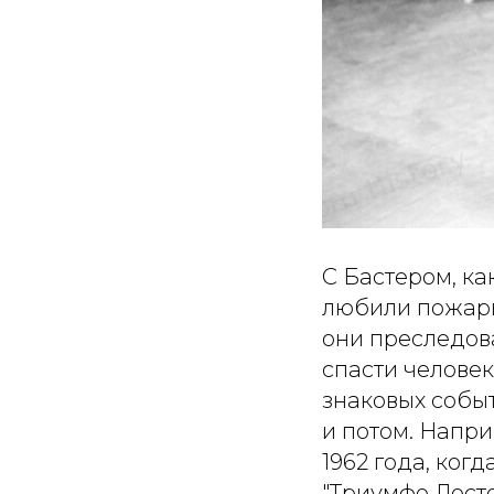
С Бастером, ка
любили пожары
они преследова
спасти человек
знаковых событ
и потом. Напри
1962 года, ког
"Триумфе Лест