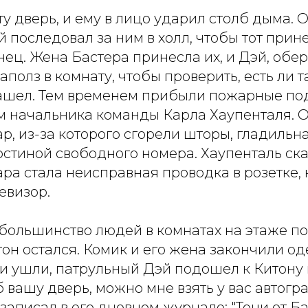
у дверь, и ему в лицо ударил столб дыма. 
й последовал за ним в холл, чтобы тот прин
ец. Жена Бастера принесла их, и Дэй, обе
аполз в комнату, чтобы проверить, есть ли т
нашел. Тем временем прибыли пожарные по
 начальника команды Карла Хаупенталя. 
, из-за которого сгорели шторы, гладильная
гостиной свободного номера. Хаупенталь ска
а стала неисправная проводка в розетке, 
евизор.
к большинство людей в комнатах на этаже п
тон остался. Комик и его жена закончили од
 ушли, патрульный Дэй подошел к Китону и 
 вашу дверь, можно мне взять у вас автогр
записал в его дневном журнале: "Тони от Ба