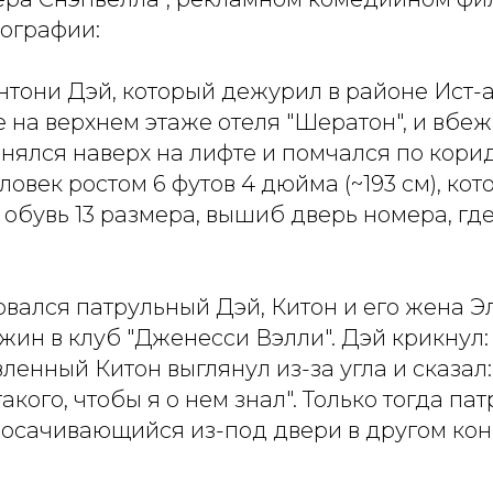
тографии:
нтони Дэй, который дежурил в районе Ист-
 на верхнем этаже отеля "Шератон", и вбеж
нялся наверх на лифте и помчался по кори
ловек ростом 6 футов 4 дюйма (~193 см), кот
 обувь 13 размера, вышиб дверь номера, где,
рвался патрульный Дэй, Китон и его жена 
жин в клуб "Дженесси Вэлли". Дэй крикнул:
вленный Китон выглянул из-за угла и сказал:
акого, чтобы я о нем знал". Только тогда п
росачивающийся из-под двери в другом кон