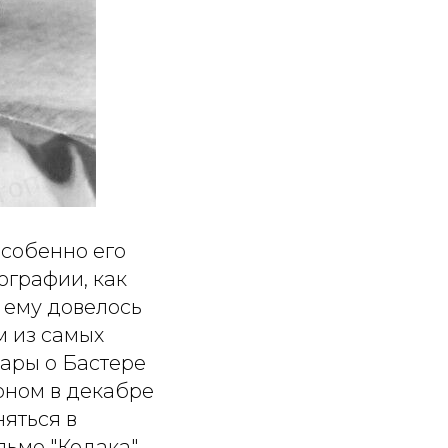
особенно его
ографии, как
, ему довелось
м из самых
жары о Бастере
тоном в декабре
няться в
льме "Кодака"