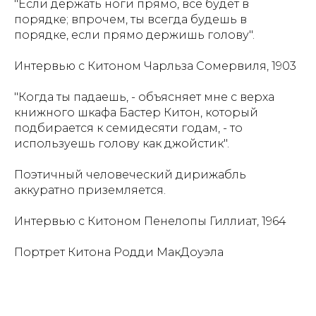
"Если держать ноги прямо, все будет в
порядке; впрочем, ты всегда будешь в
порядке, если прямо держишь голову".
Интервью с Китоном Чарльза Сомервиля, 1903
"Когда ты падаешь, - объясняет мне с верха
книжного шкафа Бастер Китон, который
подбирается к семидесяти годам, - то
используешь голову как джойстик".
Поэтичный человеческий дирижабль
аккуратно приземляется.
Интервью с Китоном Пенелопы Гиллиат, 1964
Портрет Китона Родди МакДоуэла