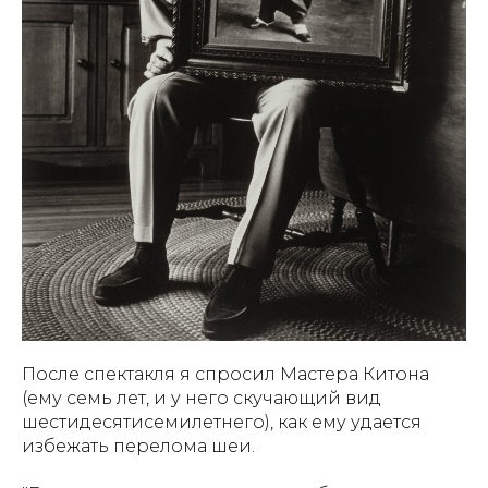
После спектакля я спросил Мастера Китона
(ему семь лет, и у него скучающий вид
шестидесятисемилетнего), как ему удается
избежать перелома шеи.