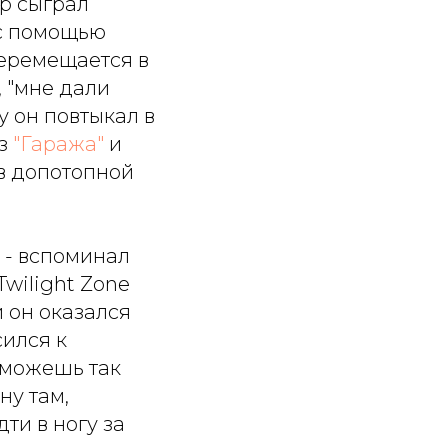
ер сыграл
 с помощью
перемещается в
, "мне дали
у он повтыкал в
из
"Гаража"
и
в допотопной
 - вспоминал
Twilight Zone
и он оказался
сился к
е можешь так
ну там,
дти в ногу за