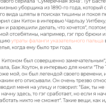
ового сериала "Сумеречная зона". Тут Баст
жизнью уборщика из 1890-го года, который
го вида шляпы в поисках тишины и покоя 
ворил сам Китон в интервью Чарльзу Уитбеку
 и разрешили делать, что хочется", поэтом
мой отсебятины, например, гэг про брюки 
ацию
утраты фаланги указательного пальца
лья, когда ему было три года.
с Китоном был совершенно замечательным",
ла, Бак Хоутон, в интервью для книги "The 
оже мой, он был легендой своего времени, 
каким его описывали. Он очень трезво отно
водил меня на улицу и говорил: "Бак, ты н
 начну здесь, то гэг сработает, но если я нач
аботать никто не сможет". Такие вещи, как и