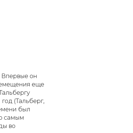
. Впервые он
ремещения еще
 Тальбергу
год (Тальберг,
ремени был
но самым
ды во