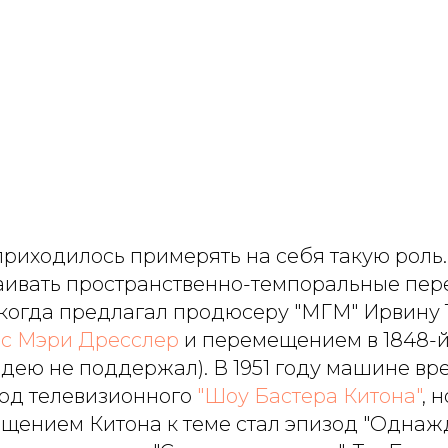
приходилось примерять на себя такую роль
аивать пространственно-темпоральные пе
, когда предлагал продюсеру "МГМ" Ирвину
 с Мэри Дресслер
и перемещением в 1848-й 
идею не поддержал). В 1951 году машине в
од телевизионного
"Шоу Бастера Китона"
, 
щением Китона к теме стал эпизод "Однаж