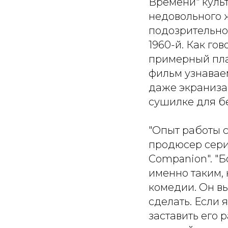
Времени" культ
недовольного 
подозрительно
1960-й. Как го
примерный план
фильм узнавае
даже экраниз
сушилке для бе
"Опыт работы 
продюсер сериа
Companion". "Б
именно таким, 
комедии. Он вы
сделать. Если я
заставить его р