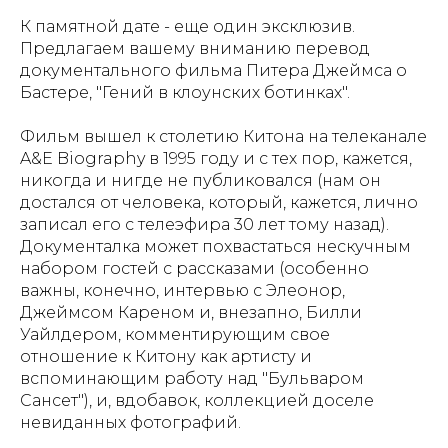
К памятной дате - еще один эксклюзив.
Предлагаем вашему вниманию перевод
документального фильма Питера Джеймса о
Бастере, "Гений в клоунских ботинках".
Фильм вышел к столетию Китона на телеканале
A&E Biography в 1995 году и с тех пор, кажется,
никогда и нигде не публиковался (нам он
достался от человека, который, кажется, лично
записал его с телеэфира 30 лет тому назад).
Документалка может похвастаться нескучным
набором гостей с рассказами (особенно
важны, конечно, интервью с Элеонор,
Джеймсом Кареном и, внезапно, Билли
Уайлдером, комментирующим свое
отношение к Китону как артисту и
вспоминающим работу над "Бульваром
Сансет"), и, вдобавок, коллекцией доселе
невиданных фотографий.