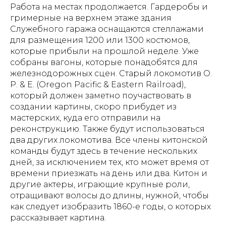
Работа на местах продолжается. Гардеробы и
гримерные на верхнем этаже здания
Служебного гаража оснащаются стеллажами
для размещения 1200 или 1300 костюмов,
которые прибыли на прошлой неделе. Уже
собраны вагоны, которые понадобятся для
железнодорожных сцен. Старый локомотив O.
P. & E. (Oregon Pacific & Eastern Railroad),
который должен заметно поучаствовать в
создании картины, скоро прибудет из
мастерских, куда его отправили на
реконструкцию. Также будут использоваться
два других локомотива. Все члены китонской
команды будут здесь в течение нескольких
дней, за исключением тех, кто может время от
времени приезжать на день или два. Китон и
другие актеры, играющие крупные роли,
отращивают волосы до длины, нужной, чтобы
как следует изобразить 1860-е годы, о которых
рассказывает картина.