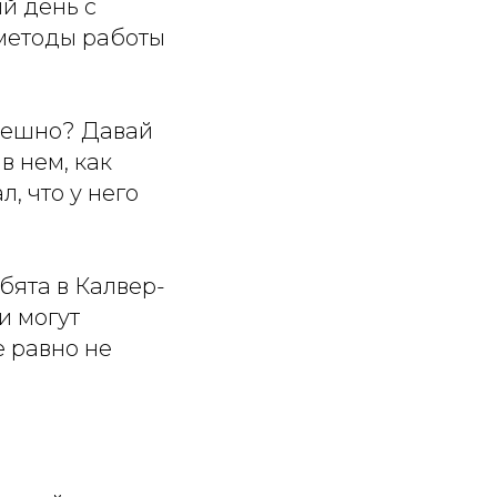
й день с
 методы работы
смешно? Давай
в нем, как
л, что у него
бята в Калвер-
и могут
е равно не