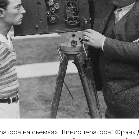
атора на съёмках "Кинооператора" Фрэнк 