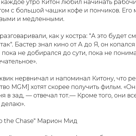
о каждое утро Китон любил начинать рабочи
том с большой чашки кофе и пончиков. Его
выми и медленными.
разговаривали, как у костра: "А это будет 
ак". Бастер знал кино от А до Я, он копался 
, пока не добирался до сути, пока не понима
ечательное».
вик нервничал и напоминал Китону, что ре
тво MGM] хотят скорее получить фильм. «Он
я в зад, — отвечал тот.— Кроме того, они вс
т делаю».
to the Chase" Марион Мид