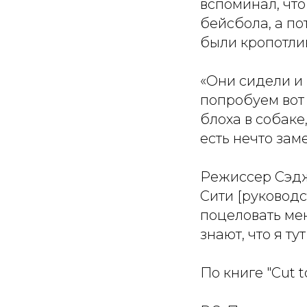
вспоминал, чт
бейсбола, а по
были кропотли
«Они сидели и 
попробуем вот т
блоха в собаке
есть нечто зам
Режиссер Сэдж
Сити [руководс
поцеловать мен
знают, что я ту
По книге "Cut 