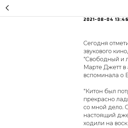
111 лет
2021-08-04 13:4
Сегодня отмет
звукового кино
"Свободный и л
Марте Джетт в 
вспоминала о Б
"Китон был по
прекрасно лади
со мной дело. 
настоящий дже
ходили на воск