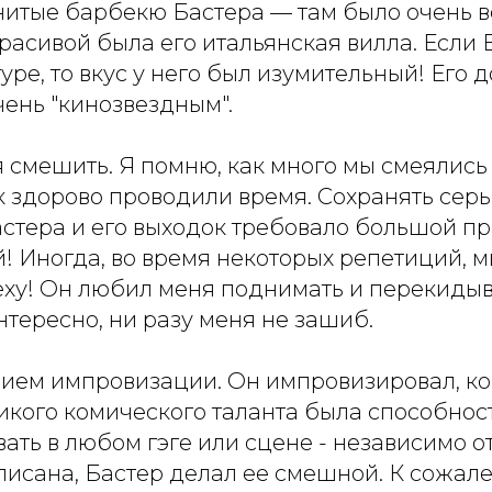
итые барбекю Бастера — там было очень в
расивой была его итальянская вилла. Если 
уре, то вкус у него был изумительный! Его 
чень "кинозвездным".
 смешить. Я помню, как много мы смеялись
 здорово проводили время. Сохранять серь
стера и его выходок требовало большой пр
! Иногда, во время некоторых репетиций, м
еху! Он любил меня поднимать и перекидыв
интересно, ни разу меня не зашиб.
ием импровизации. Он импровизировал, ког
икого комического таланта была способнос
ть в любом гэге или сцене - независимо от 
исана, Бастер делал ее смешной. К сожале