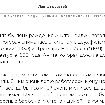
 со дня рождения Анит
Лента новостей
6
О БАСТЕРЕ
ЛЮДИ
ФИЛЬМЫ
ВОСПОМИНАНИЯ
1930-
ила бы день рождения Анита Пейдж - звезд
, которая снималась с Китоном в двух филь
егкий" (1930) и "Тротуары Нью-Йорка" (1931)
августе 1998 года, Анита, которая дожила до
астере так:
трясающим артистом и замечательным чело
ли. С ним очень легко работалось, и ему н
Он всегда был со мной очень мил и всегда ве
нтльмен. Мы часто обедали вместе в его бу
ресные барбекю к Китонам домой, на холм.