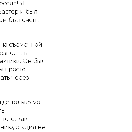
есело! Я
Бастер и был
дом был очень
 на съемочной
езность в
актики. Он был
ы просто
ать через
да только мог.
ть
того, как
нию, студия не