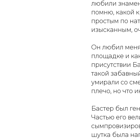
любили знамен
помню, какой к
простым по нат
изысканным, о
Он любил меня
площадке и как
присутствии Ба
такой забавный
умирали со см
плечо, но что 
Бастер был ген
Частью его вел
сымпровизирова
шутка была нап