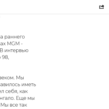
ы Пейдж
Е
а раннего
мах MGM -
. В интервью
 98,
веком. Мы
равилось иметь
л себя, как
нгало. Еще мы
 Мы все так