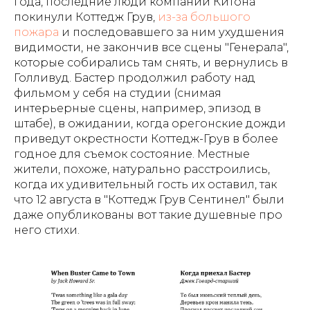
года, последние люди компании Китона
покинули Коттедж Грув,
из-за большого
пожара
и последовавшего за ним ухудшения
видимости, не закончив все сцены "Генерала",
которые собирались там снять, и вернулись в
Голливуд. Бастер продолжил работу над
фильмом у себя на студии (снимая
интерьерные сцены, например, эпизод в
штабе), в ожидании, когда орегонские дожди
приведут окрестности Коттедж-Грув в более
годное для съемок состояние. Местные
жители, похоже, натурально расстроились,
когда их удивительный гость их оставил, так
что 12 августа в "Коттедж Грув Сентинел" были
даже опубликованы вот такие душевные про
него стихи.