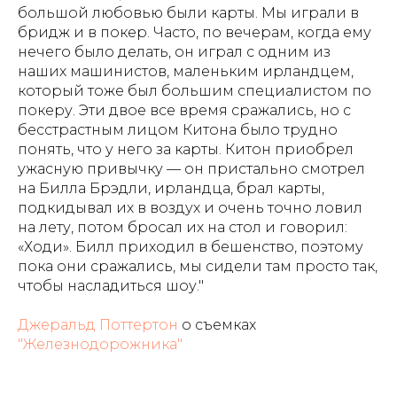
большой любовью были карты. Мы играли в
бридж и в покер. Часто, по вечерам, когда ему
нечего было делать, он играл с одним из
наших машинистов, маленьким ирландцем,
который тоже был большим специалистом по
покеру. Эти двое все время сражались, но с
бесстрастным лицом Китона было трудно
понять, что у него за карты. Китон приобрел
ужасную привычку — он пристально смотрел
на Билла Брэдли, ирландца, брал карты,
подкидывал их в воздух и очень точно ловил
на лету, потом бросал их на стол и говорил:
«Ходи». Билл приходил в бешенство, поэтому
пока они сражались, мы сидели там просто так,
чтобы насладиться шоу."
Джеральд Поттертон
о съемках
"Железнодорожника"