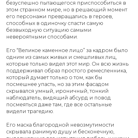
безуспешно пытающегося приспособиться в
этом странном мире, но в решающий момент
его персонажи превращались в героев,
способных в одиночку спасти самую
безвыходную ситуацию самыми
невероятными способами.
Его “Великое каменное лицо” за кадром было
одним из самых живых и смешливых лиц,
которые только видел этот мир. Он всю жизнь
поддерживал образ простого ремесленника,
который думает только о том, как бы
посмешнее упасть, но за этим фасадом
скрывался умный, ироничный, тонкий
наблюдатель, видящий абсурд и повод
посмеяться даже там, где все остальные
видели трагедию.
Его маска благородной невозмутимости
скрывала ранимую душу и бесконечную,