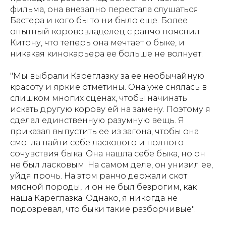
фильма, она внезапно перестала слушаться
Бастера и кого бы то ни было еще. Более
опытный корововладелец с ранчо пояснил
Китону, что теперь она мечтает о быке, и
никакая кинокарьера ее больше не волнует.
"Мы выбрали Кареглазку за ее необычайную
красоту и яркие отметины. Она уже снялась в
слишком многих сценах, чтобы начинать
искать другую корову ей на замену. Поэтому я
сделал единственную разумную вещь. Я
приказал выпустить ее из загона, чтобы она
смогла найти себе ласкового и полного
сочувствия быка. Она нашла себе быка, но он
не был ласковым. На самом деле, он унизил ее,
уйдя прочь. На этом ранчо держали скот
мясной породы, и он не был безрогим, как
наша Кареглазка. Однако, я никогда не
подозревал, что быки такие разборчивые".