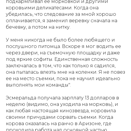
подкармливал ее морковкой и другими
коровьими деликатесами. Когда она
убедилась, что следование за мной хорошо
оплачивается, я заменил веревку сначала на
бечевку, а потом на нитку.
У меня никогда не было более любящего и
послушного питомца. Вскоре я мог водить ее
через двери, на съемочную площадку и даже
под яркие софиты. Единственная сложность
заключалась в том, что как только я садился,
она пыталась влезть мне на коленки. Я не повез
ее на место съемки, пока не научил идеально
выполнять мои команды".
Эсмеральда получала зарплату 13 долларов в
неделю (видимо, она уходила на морковь), и
как любая настоящая кинозвезда, норовила
своими причудами сорвать съемки. Когда
корова оказалась на ранчо в Аризоне, где
проходила работа над основной частью