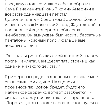
пьес, какую только можно себе вообразить.
Самый знаменитый юный комик Америки в
возрасте одиннадцати лет стал
Достопочтенным Седриком Эрролом, более
известным как Маленький лорд Фаунтлерой, в
постановке Акционерного общества
Фенберга. Он вынужден был носить бархатные
панталоны, красный пояс и фальшивые
локоны до плеч.
"Эта адская роль была самой длинной в театре
после "Гамлета". Семьдесят пять страниц как
одна - и никакого действия.
Примерно к среде на дневном спектакле мне
стало слишком скучно. На сцене она
произносила: "Вот он бредет, будто его
маленькое сердечко вот-вот разобьется!" -
сигнал к моему появлению - и я, прощебетав
"Дорогая!", при выходе нарочно споткнулся о