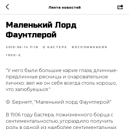
Лента новостей
Маленький Лорд
Фаунтлерой
2019-06-14 11:18
О БАСТЕРЕ
ВОСПОМИНАНИЯ
1900-Е
"У него были большие карие глаза, длинные-
предлинные ресницы и очаровательное
личико; вел же он себя всегда столь хорошо,
что залюбуешься."
Ф. Бернетт, "Маленький лорд Фаунтлерой"
В 1906 году Бастера, пожизненного борца с
сентиментальностью, угораздило получить
роль в одной из наиболее сентиментальных