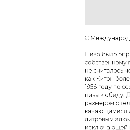
С Международн
Пиво было опр
собственному п
не считалось ч
как Китон бол
1956 году по с
пива к обеду. 
размером с те
качающимися д
литровым алюм
исключающей по