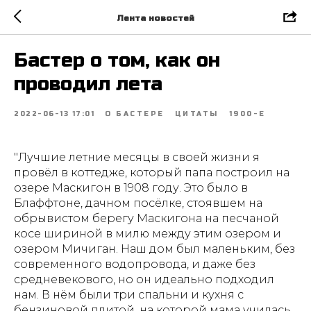
Лента новостей
Бастер о том, как он
проводил лета
2022-06-13 17:01
О БАСТЕРЕ
ЦИТАТЫ
1900-Е
"Лучшие летние месяцы в своей жизни я
провёл в коттедже, который папа построил на
озере Маскигон в 1908 году. Это было в
Блаффтоне, дачном посёлке, стоявшем на
обрывистом берегу Маскигона на песчаной
косе шириной в милю между этим озером и
озером Мичиган. Наш дом был маленьким, без
современного водопровода, и даже без
средневекового, но он идеально подходил
нам. В нём были три спальни и кухня с
бензиновой плитой, на которой мама училась