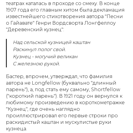
театрах каталась в проходе со смеху. В конце
1907 года его главным хитом была декламация
известнейшего стихотворения автора "Песни
о Гайавате" Генри Вордсворта Лонгфеллоу
"Деревенский кузнец":
Над сельской кузницей каштан
Раскинул полог свой.
Кузнец - могучий великан
С железною рукой.
Бастер, впрочем, утверждал, что фамилия
автора не Longfellow (буквально "длинный
парень"), а, под стать ему самому, Shortfellow
("короткий парень"). В 1921 году он вернулся к
любимому произведению в короткометражке
"Кузнец", где очень наглядно
проиллюстрировал его первые строки про
раскидистый каштан и мускулистые руки
кузнеца.