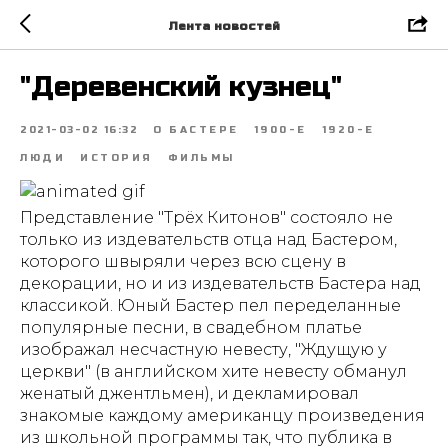
Лента новостей
"Деревенский кузнец"
2021-03-02 16:32
О БАСТЕРЕ
1900-Е
1920-Е
ЛЮДИ
ИСТОРИЯ
ФИЛЬМЫ
Представление "Трёх Китонов" состояло не
только из издевательств отца над Бастером,
которого швыряли через всю сцену в
декорации, но и из издевательств Бастера над
классикой. Юный Бастер пел переделанные
популярные песни, в свадебном платье
изображал несчастную невесту, "Ждущую у
церкви" (в английском хите невесту обманул
женатый джентльмен), и декламировал
знакомые каждому американцу произведения
из школьной программы так, что публика в